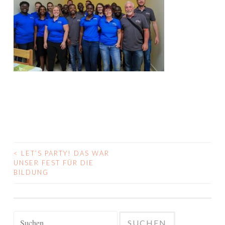
<
LET’S PARTY! DAS WAR
BEITRAGS-
UNSER FEST FÜR DIE
BILDUNG
NAVIGATION
Suchen