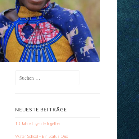
Suchen
nach:
NEUESTE BEITRÄGE
10 Jahre Tugende Together
Water School – Ein Status Quo