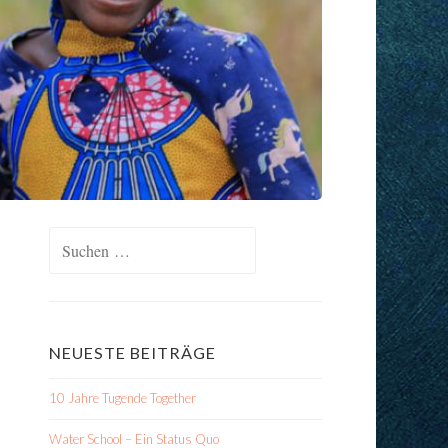
Suchen
nach:
NEUESTE BEITRÄGE
10 Jahre Tugende Together
Water School – Ein Status Quo