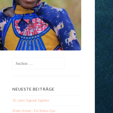
Suchen
nach:
NEUESTE BEITRÄGE
10 Jahre Tugende Together
Water School – Ein Status Quo