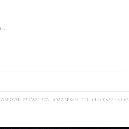
att
AROVSKI STRASSE 57A | 6067 ABSAM | TEL: +43 (0)677 / 61 66