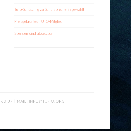
TuTo-Schützling zu Schulsprecherin gewählt
Preisgekröntes TUTO-Mitglied
Spenden sind absetzbar
 60 37 | MAIL: INFO@TU-TO.ORG